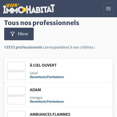
Contenu principal
menu
Tous nos professionnels
Tous nos salons
Trouver un professionnel
filter_alt
Filtrer
Actualités Immobilier et Habitat
Devenir Exposant
13553 professionnels
correspondent à vos critères :
Nous contacter
À CIEL OUVERT
Votre projet :
Laval
Ouverture/Fermeture
construction
Construire ou rénover son logement
search
Trouver son logement
ADAM
savings
Limoges
Faire des économies d'énergie
Ouverture/Fermeture
account_balance
Investir ou financer ses projets
AMBIANCES FLAMMES