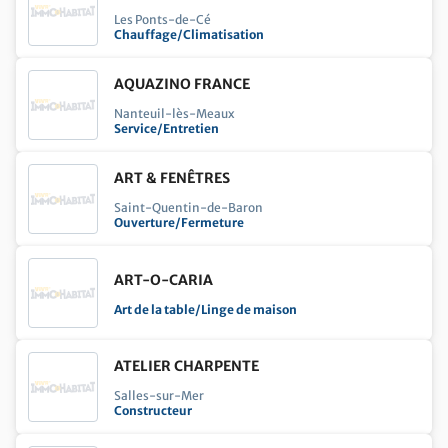
potted_plant
Aménager son extérieur
Les Ponts-de-Cé
Chauffage/Climatisation
contact_support
Etre conseillé
imagesearch_roller
Equiper et décorer son intérieur
AQUAZINO FRANCE
Nanteuil-lès-Meaux
Service/Entretien
ART & FENÊTRES
Saint-Quentin-de-Baron
Ouverture/Fermeture
ART-O-CARIA
Art de la table/Linge de maison
ATELIER CHARPENTE
Salles-sur-Mer
Constructeur