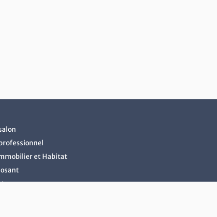
salon
professionnel
Immobilier et Habitat
posant
cter
ire ou rénover son logement