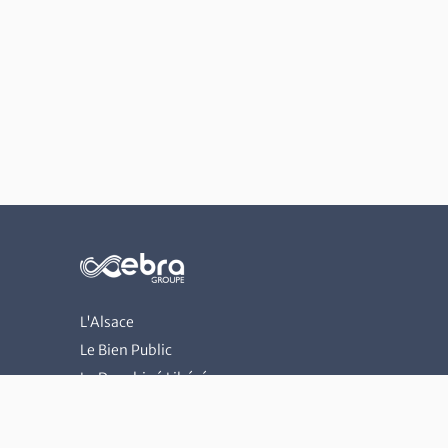
L'Alsace
Le Bien Public
Le Dauphiné Libéré
Les Dernières Nouvelles d'Alsace
L'Est Républicain