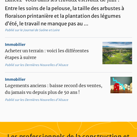
potted_plant
Aménager son extérieur
Entre les soins de la pelouse, la taille des arbustes à
contact_support
Etre conseillé
floraison printanière et la plantation des légumes
d’été, le travail ne manque pas au ...
imagesearch_roller
Equiper et décorer son intérieur
Publié sur le Journal de Saône et Loire
Immobilier
Acheter un terrain : voici les différentes
étapes à suivre
Publié sur les Dernières Nouvelles d'Alsace
Immobilier
Logements anciens : baisse record des ventes,
du jamais vu depuis plus de 50 ans !
Publié sur les Dernières Nouvelles d'Alsace
Les professionnels de la construction et