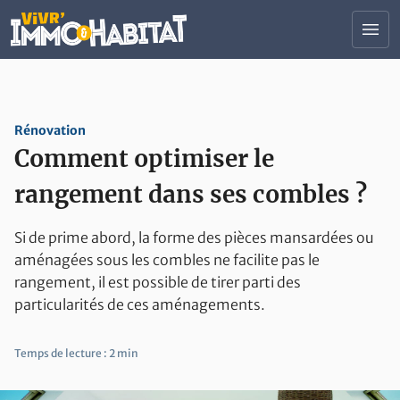
Contenu principal
menu
Tous nos salons
Trouver un professionnel
Rénovation
Actualités Immobilier et Habitat
Comment optimiser le
Devenir Exposant
Nous contacter
rangement dans ses combles ?
Votre projet :
Si de prime abord, la forme des pièces mansardées ou
aménagées sous les combles ne facilite pas le
construction
Construire ou rénover son logement
rangement, il est possible de tirer parti des
search
Trouver son logement
particularités de ces aménagements.
savings
Faire des économies d'énergie
Temps de lecture :
2 min
account_balance
Investir ou financer ses projets