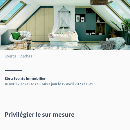
potted_plant
Aménager son extérieur
contact_support
Etre conseillé
imagesearch_roller
Equiper et décorer son intérieur
Source : Archea
Ebra Events Immobilier
18 avril 2023 à 14:32 – Mis à jour le 19 avril 2023 à 09:15
Privilégier le sur mesure