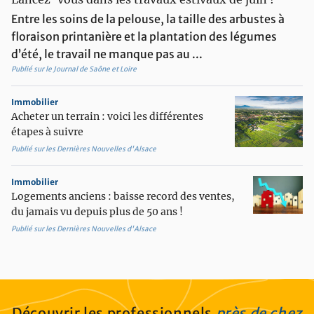
potted_plant
Aménager son extérieur
Entre les soins de la pelouse, la taille des arbustes à
contact_support
Etre conseillé
floraison printanière et la plantation des légumes
d’été, le travail ne manque pas au ...
imagesearch_roller
Equiper et décorer son intérieur
Publié sur le Journal de Saône et Loire
Immobilier
Acheter un terrain : voici les différentes
étapes à suivre
Publié sur les Dernières Nouvelles d'Alsace
Immobilier
Logements anciens : baisse record des ventes,
du jamais vu depuis plus de 50 ans !
Publié sur les Dernières Nouvelles d'Alsace
Découvrir les professionnels
près de chez