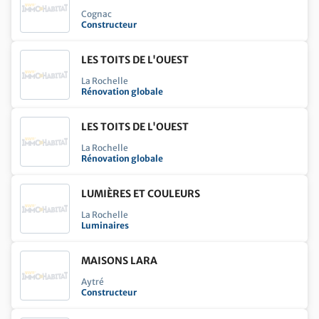
potted_plant
Aménager son extérieur
Cognac
Constructeur
contact_support
Etre conseillé
imagesearch_roller
Equiper et décorer son intérieur
LES TOITS DE L'OUEST
La Rochelle
Rénovation globale
LES TOITS DE L'OUEST
La Rochelle
Rénovation globale
LUMIÈRES ET COULEURS
La Rochelle
Luminaires
MAISONS LARA
Aytré
Constructeur