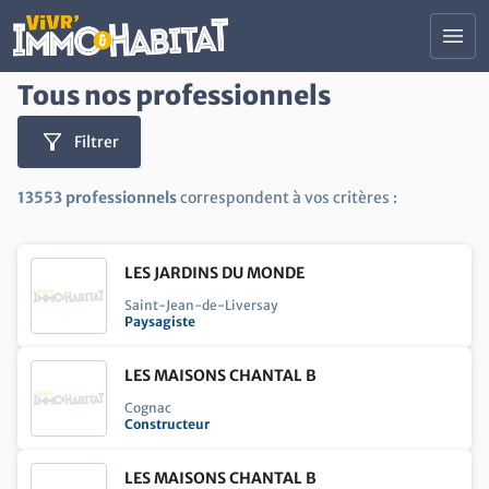
Contenu principal
menu
Tous nos professionnels
Tous nos salons
Trouver un professionnel
filter_alt
Filtrer
Actualités Immobilier et Habitat
Devenir Exposant
13553 professionnels
correspondent à vos critères :
Nous contacter
LES JARDINS DU MONDE
Votre projet :
Saint-Jean-de-Liversay
Paysagiste
construction
Construire ou rénover son logement
search
Trouver son logement
LES MAISONS CHANTAL B
savings
Cognac
Faire des économies d'énergie
Constructeur
account_balance
Investir ou financer ses projets
LES MAISONS CHANTAL B