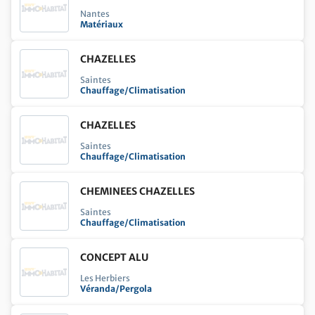
potted_plant
Aménager son extérieur
Nantes
Matériaux
contact_support
Etre conseillé
imagesearch_roller
Equiper et décorer son intérieur
CHAZELLES
Saintes
Chauffage/Climatisation
CHAZELLES
Saintes
Chauffage/Climatisation
CHEMINEES CHAZELLES
Saintes
Chauffage/Climatisation
CONCEPT ALU
Les Herbiers
Véranda/Pergola