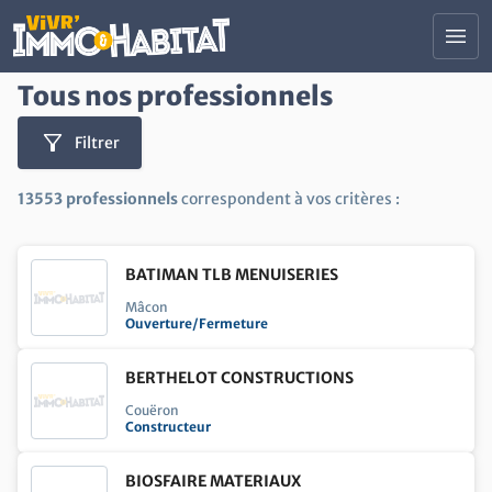
Contenu principal
menu
Tous nos professionnels
Tous nos salons
Trouver un professionnel
filter_alt
Filtrer
Actualités Immobilier et Habitat
Devenir Exposant
13553 professionnels
correspondent à vos critères :
Nous contacter
BATIMAN TLB MENUISERIES
Votre projet :
Mâcon
Ouverture/Fermeture
construction
Construire ou rénover son logement
search
Trouver son logement
BERTHELOT CONSTRUCTIONS
savings
Couëron
Faire des économies d'énergie
Constructeur
account_balance
Investir ou financer ses projets
BIOSFAIRE MATERIAUX