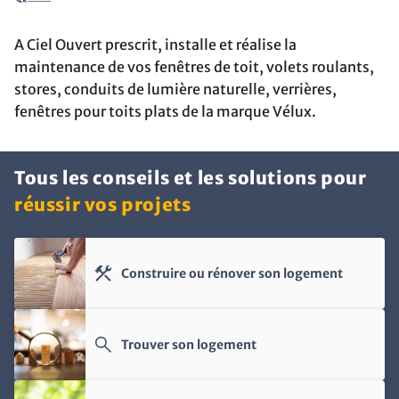
potted_plant
Aménager son extérieur
contact_support
Etre conseillé
A Ciel Ouvert prescrit, installe et réalise la
maintenance de vos fenêtres de toit, volets roulants,
imagesearch_roller
Equiper et décorer son intérieur
stores, conduits de lumière naturelle, verrières,
fenêtres pour toits plats de la marque Vélux.
Tous les conseils et les solutions pour
réussir vos projets
construction
Construire ou rénover son logement
search
Trouver son logement