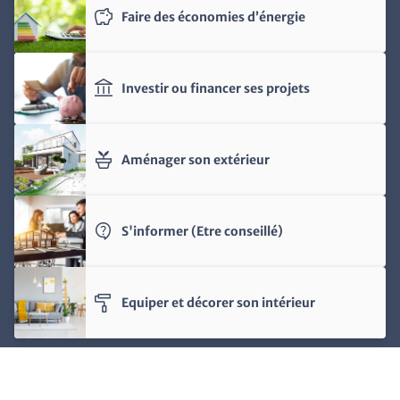
savings
Faire des économies d’énergie
account_balance
Investir ou financer ses projets
potted_plant
Aménager son extérieur
contact_support
S'informer (Etre conseillé)
imagesearch_roller
Equiper et décorer son intérieur