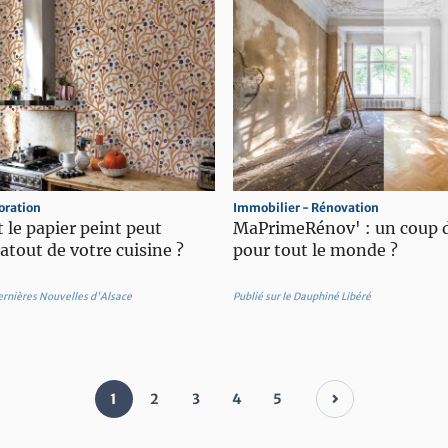
oration
Immobilier - Rénovation
le papier peint peut
MaPrimeRénov' : un coup 
'atout de votre cuisine ?
pour tout le monde ?
Dernières Nouvelles d'Alsace
Publié sur le Dauphiné Libéré
1
2
3
4
5