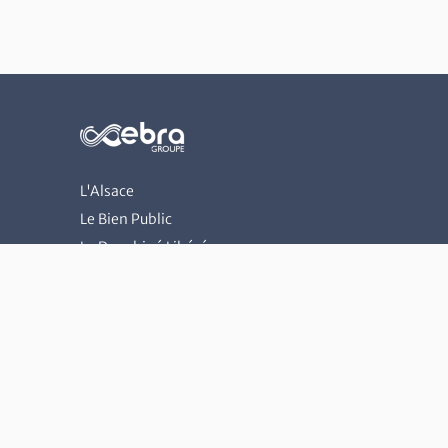
L'Alsace
Le Bien Public
Le Dauphiné Libéré
Les Dernières Nouvelles d'Alsace
L'Est Républicain
Le Journal de Saône-et-Loire
Le Progrès
Le Républicain Lorrain
Vaucluse Matin
Vosges Matin