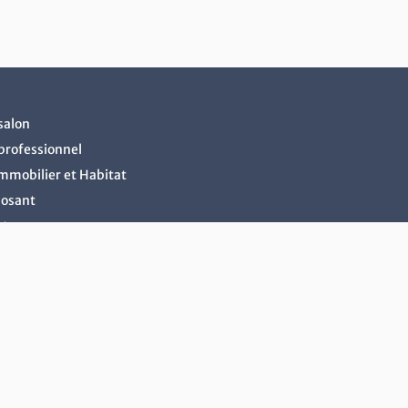
salon
professionnel
Immobilier et Habitat
posant
cter
ire ou rénover son logement
 son logement
es économies d'énergie
 ou financer ses projets
r son extérieur
seillé