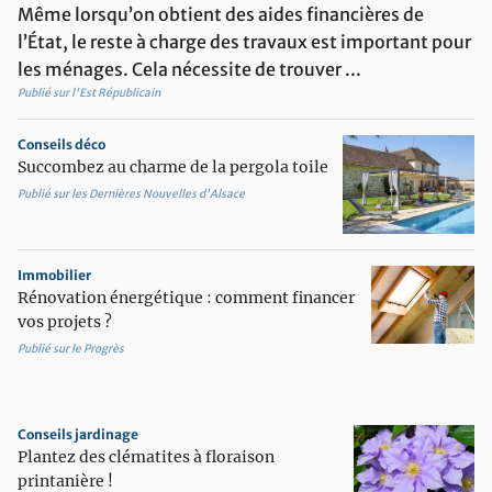
potted_plant
Aménager son extérieur
Même lorsqu’on obtient des aides financières de
l’État, le reste à charge des travaux est important pour
contact_support
Etre conseillé
les ménages. Cela nécessite de trouver ...
imagesearch_roller
Equiper et décorer son intérieur
Publié sur l'Est Républicain
Conseils déco
Succombez au charme de la pergola toile
Publié sur les Dernières Nouvelles d'Alsace
Immobilier
Rénovation énergétique : comment financer
vos projets ?
Publié sur le Progrès
Conseils jardinage
Plantez des clématites à floraison
printanière !