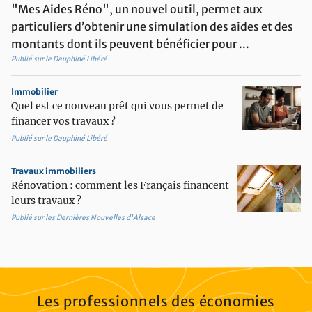
potted_plant
Aménager son extérieur
"Mes Aides Réno", un nouvel outil, permet aux
particuliers d’obtenir une simulation des aides et des
contact_support
Etre conseillé
montants dont ils peuvent bénéficier pour ...
imagesearch_roller
Equiper et décorer son intérieur
Publié sur le Dauphiné Libéré
Immobilier
Quel est ce nouveau prêt qui vous permet de
financer vos travaux ?
Publié sur le Dauphiné Libéré
Travaux immobiliers
Rénovation : comment les Français financent
leurs travaux ?
Publié sur les Dernières Nouvelles d'Alsace
Les professionnels des économies