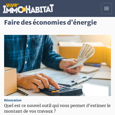
Contenu principal
menu
Faire des économies d’énergie
Tous nos salons
Trouver un professionnel
Actualités Immobilier et Habitat
Devenir Exposant
Nous contacter
Votre projet :
construction
Construire ou rénover son logement
search
Trouver son logement
savings
Faire des économies d'énergie
Rénovation
Quel est ce nouvel outil qui vous permet d'estimer le
account_balance
Investir ou financer ses projets
montant de vos travaux ?