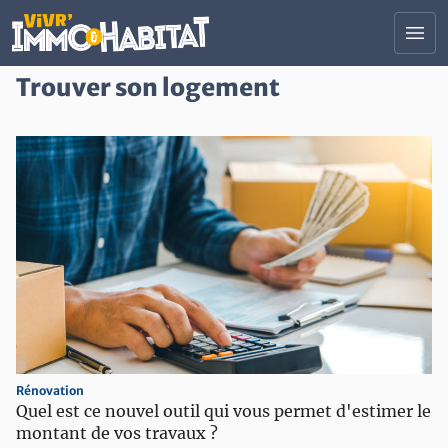
Contenu principal
menu
Trouver son logement
Tous nos salons
Trouver un professionnel
Actualités Immobilier et Habitat
Devenir Exposant
Nous contacter
Votre projet :
construction
Construire ou rénover son logement
search
Trouver son logement
savings
Faire des économies d'énergie
Rénovation
Quel est ce nouvel outil qui vous permet d'estimer le
account_balance
Investir ou financer ses projets
montant de vos travaux ?