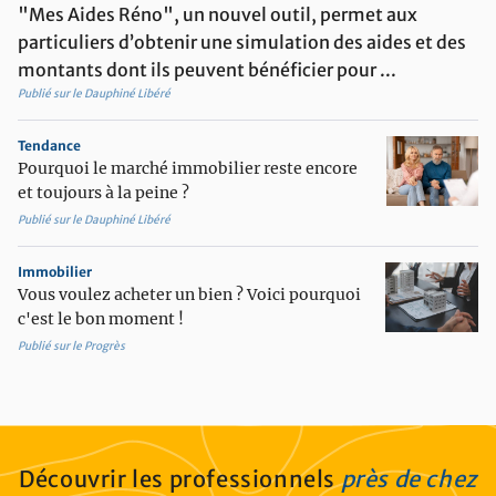
potted_plant
Aménager son extérieur
"Mes Aides Réno", un nouvel outil, permet aux
particuliers d’obtenir une simulation des aides et des
contact_support
Etre conseillé
montants dont ils peuvent bénéficier pour ...
imagesearch_roller
Equiper et décorer son intérieur
Publié sur le Dauphiné Libéré
Tendance
Pourquoi le marché immobilier reste encore
et toujours à la peine ?
Publié sur le Dauphiné Libéré
Immobilier
Vous voulez acheter un bien ? Voici pourquoi
c'est le bon moment !
Publié sur le Progrès
Découvrir les professionnels
près de chez