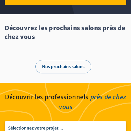
potted_plant
Aménager son extérieur
imagesearch_roller
contact_support
Equiper ou décorer son intérieur
Etre conseillé
imagesearch_roller
Equiper et décorer son intérieur
Découvrez les prochains salons près de
construction
Construire ou rénover son logement
chez vous
Nos prochains salons
Découvrir les professionnels
près de chez
vous
Sélectionnez votre projet ...