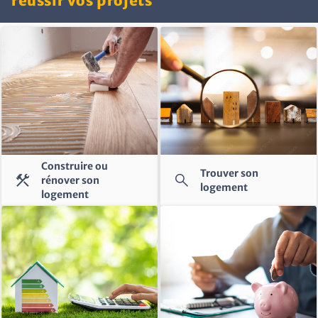
réussir vos projets
Construire ou
Trouver son
construction
search
rénover son
logement
logement