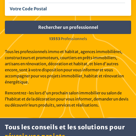
13553
Professionnels
Tous les professionnels immo et habitat, agences immobilières,
constructeurs et promoteurs, courtiers en prêts immobiliers,
artisans en rénovation, décoration et habitat, et bien d'autres
encore, sont à votre disposition pour vous informer et vous
accompagner pour vos projets immobilier, habitat et rénovation
énergétique.
Rencontrez-les lors d'un prochain salon immobilier ou salon de
l’habitat et de la décoration pour vous informer, demander un devis
ou découvrir leurs produits, services et réalisations.
Tous les conseils et les solutions pour