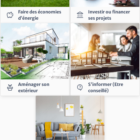
Faire des économies
Investir ou financer
savings
account_balance
d’énergie
ses projets
Aménager son
S'informer (Etre
potted_plant
contact_support
extérieur
conseillé)