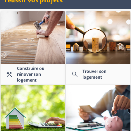
réussir vos projets
Construire ou
Trouver son
construction
search
rénover son
logement
logement