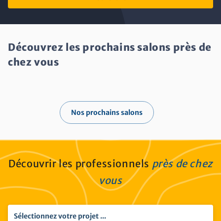
potted_plant
Aménager son extérieur
imagesearch_roller
contact_support
Equiper ou décorer son intérieur
Etre conseillé
imagesearch_roller
Equiper et décorer son intérieur
Découvrez les prochains salons près de
construction
Construire ou rénover son logement
chez vous
Nos prochains salons
Découvrir les professionnels
près de chez
vous
Sélectionnez votre projet ...