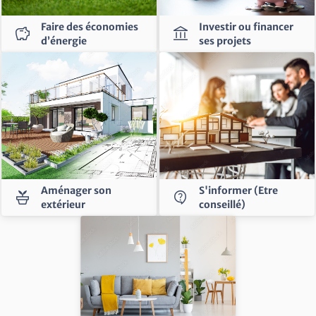
Faire des économies
Investir ou financer
savings
account_balance
d’énergie
ses projets
Aménager son
S'informer (Etre
potted_plant
contact_support
extérieur
conseillé)