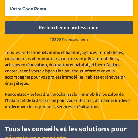
13553
Professionnels
Tous les professionnels immo et habitat, agences immobilières,
constructeurs et promoteurs, courtiers en prêts immobiliers,
artisans en rénovation, décoration et habitat, et bien d'autres
encore, sont à votre disposition pour vous informer et vous
accompagner pour vos projets immobilier, habitat et rénovation
énergétique.
Rencontrez-les lors d'un prochain salon immobilier ou salon de
l’habitat et de la décoration pour vous informer, demander un devis
ou découvrir leurs produits, services et réalisations.
Tous les conseils et les solutions pour